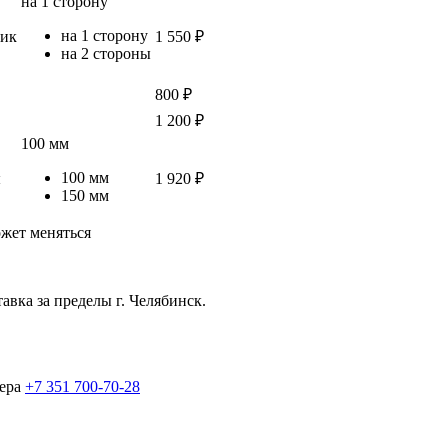
на 1 сторону
на 1 сторону
ик
1 550 ₽
на 2 стороны
800 ₽
1 200 ₽
100 мм
100 мм
ы
1 920 ₽
150 мм
ожет меняться
авка за пределы г. Челябинск.
жера
+7 351 700-70-28