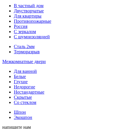
В частный дом
Двустворчатые
Для квартиры
Противопожарные
Россия
С зеркалом
С шумоизоляцией
Сталь 2мм
Терморазрыв
Межкомнатные двери
Для ванной
Белые
Глухие
Недорогие
Нестандартные
Скрытые
Со стеклом
Шпон
Экошпон
напишите нам