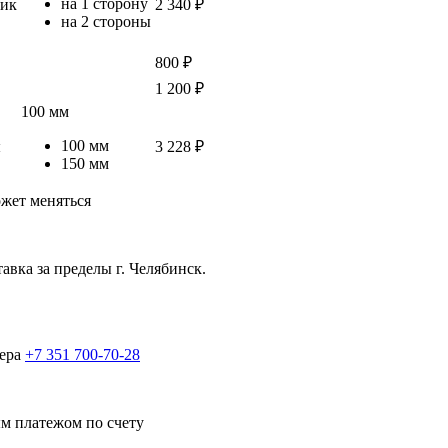
на 1 сторону
ик
2 340 ₽
на 2 стороны
800 ₽
1 200 ₽
100 мм
100 мм
ы
3 228 ₽
150 мм
ожет меняться
авка за пределы г. Челябинск.
жера
+7 351 700-70-28
м платежом по счету