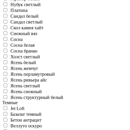
Нубук светлый
Платина
Сандал белый
Сандал светлый
Скол камня хайт
Снежный вяз
Сосна
Сосна белая
Сосна бранко
Холст светлый
Ясень белый
Ясень жемчуг
Ясень перламутровый
Ясень ривьера айс
Ясень светлый
Ясень снежный
Ясень структурный белый
Темные
Jet Loft
Базальт темный
Бетон антрацит
Веллуто оскуро