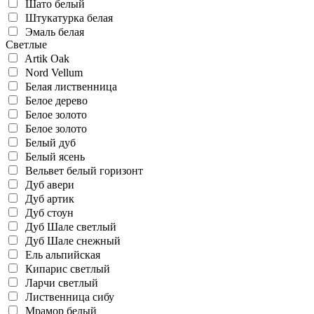
Шато белый
Штукатурка белая
Эмаль белая
Светлые
Artik Oak
Nord Vellum
Белая лиственница
Белое дерево
Белое золото
Белое золото
Белый дуб
Белый ясень
Вельвет белый горизонт
Дуб авери
Дуб артик
Дуб стоун
Дуб Шале светлый
Дуб Шале снежный
Ель альпийская
Кипарис светлый
Ларчи светлый
Лиственница сибу
Мрамор белый