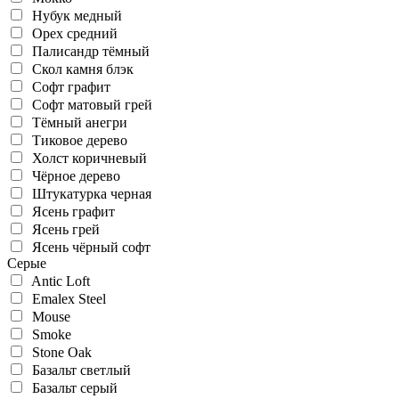
Нубук медный
Орех средний
Палисандр тёмный
Скол камня блэк
Софт графит
Софт матовый грей
Тёмный анегри
Тиковое дерево
Холст коричневый
Чёрное дерево
Штукатурка черная
Ясень графит
Ясень грей
Ясень чёрный софт
Серые
Antic Loft
Emalex Steel
Mouse
Smoke
Stone Oak
Базальт светлый
Базальт серый