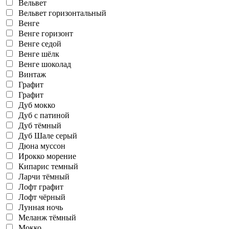
Вельвет
Вельвет горизонтальный
Венге
Венге горизонт
Венге седой
Венге шёлк
Венге шоколад
Винтаж
Графит
Графит
Дуб мокко
Дуб с патиной
Дуб тёмный
Дуб Шале серый
Дюна муссон
Ирокко морение
Кипарис темный
Ларчи тёмный
Лофт графит
Лофт чёрный
Лунная ночь
Меланж тёмный
Мокко